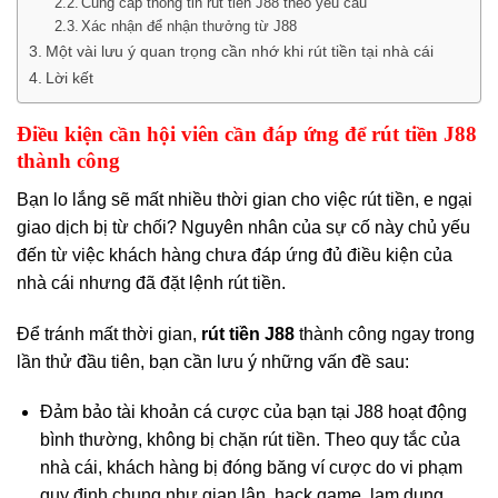
Cung cấp thông tin rút tiền J88 theo yêu cầu
Xác nhận để nhận thưởng từ J88
Một vài lưu ý quan trọng cần nhớ khi rút tiền tại nhà cái
Lời kết
Điều kiện cần hội viên cần đáp ứng để rút tiền J88
thành công
Bạn lo lắng sẽ mất nhiều thời gian cho việc rút tiền, e ngại
giao dịch bị từ chối? Nguyên nhân của sự cố này chủ yếu
đến từ việc khách hàng chưa đáp ứng đủ điều kiện của
nhà cái nhưng đã đặt lệnh rút tiền.
Để tránh mất thời gian,
rút tiền J88
thành công ngay trong
lần thử đầu tiên, bạn cần lưu ý những vấn đề sau:
Đảm bảo tài khoản cá cược của bạn tại J88 hoạt động
bình thường, không bị chặn rút tiền. Theo quy tắc của
nhà cái, khách hàng bị đóng băng ví cược do vi phạm
quy định chung như gian lận, hack game, lạm dụng