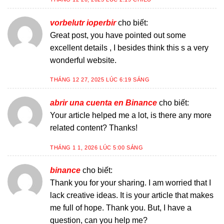
vorbelutr ioperbir
cho biết:
Great post, you have pointed out some
excellent details , I besides think this s a very
wonderful website.
THÁNG 12 27, 2025 LÚC 6:19 SÁNG
abrir una cuenta en Binance
cho biết:
Your article helped me a lot, is there any more
related content? Thanks!
THÁNG 1 1, 2026 LÚC 5:00 SÁNG
binance
cho biết:
Thank you for your sharing. I am worried that I
lack creative ideas. It is your article that makes
me full of hope. Thank you. But, I have a
question, can you help me?