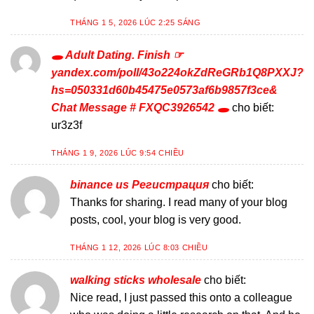
THÁNG 1 5, 2026 LÚC 2:25 SÁNG
🕳️ Adult Dating. Finish ☞
yandex.com/poll/43o224okZdReGRb1Q8PXXJ?
hs=050331d60b45475e0573af6b9857f3ce&
Chat Message # FXQC3926542 🕳️
cho biết:
ur3z3f
THÁNG 1 9, 2026 LÚC 9:54 CHIỀU
binance us Регистрация
cho biết:
Thanks for sharing. I read many of your blog
posts, cool, your blog is very good.
THÁNG 1 12, 2026 LÚC 8:03 CHIỀU
walking sticks wholesale
cho biết:
Nice read, I just passed this onto a colleague