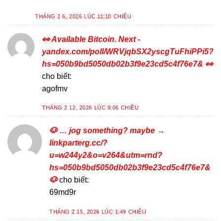
THÁNG 2 6, 2026 LÚC 11:10 CHIỀU
👀 Available Bitcoin. Next -
yandex.com/poll/WRVjqbSX2yscgTuFhiPPi5?
hs=050b9bd5050db02b3f9e23cd5c4f76e7& 👀
cho biết:
agofmv
THÁNG 2 12, 2026 LÚC 9:06 CHIỀU
🐶 … jog something? maybe →
linkparterg.cc/?
u=w244y2&o=v264&utm=rnd?
hs=050b9bd5050db02b3f9e23cd5c4f76e7&
🐶
cho biết:
69md9r
THÁNG 2 15, 2026 LÚC 1:49 CHIỀU