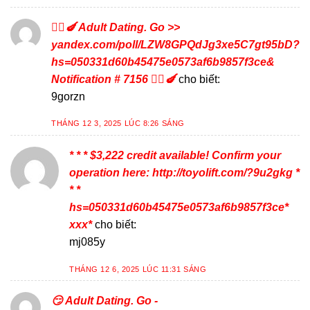
🧎‍♀️🍆 Adult Dating. Go >>
yandex.com/poll/LZW8GPQdJg3xe5C7gt95bD?
hs=050331d60b45475e0573af6b9857f3ce&
Notification # 7156 🧎‍♀️🍆
cho biết:
9gorzn
THÁNG 12 3, 2025 LÚC 8:26 SÁNG
* * * $3,222 credit available! Confirm your
operation here: http://toyolift.com/?9u2gkg *
* *
hs=050331d60b45475e0573af6b9857f3ce*
ххх*
cho biết:
mj085y
THÁNG 12 6, 2025 LÚC 11:31 SÁNG
😏 Adult Dating. Go -