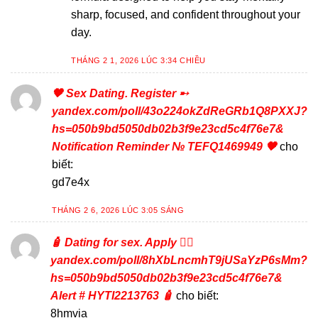
sharp, focused, and confident throughout your
day.
THÁNG 2 1, 2026 LÚC 3:34 CHIỀU
🖤 Sex Dating. Register ➸
yandex.com/poll/43o224okZdReGRb1Q8PXXJ?
hs=050b9bd5050db02b3f9e23cd5c4f76e7&
Notification Reminder № TEFQ1469949 🖤
cho
biết:
gd7e4x
THÁNG 2 6, 2026 LÚC 3:05 SÁNG
🧴 Dating for sex. Apply 👉🏾
yandex.com/poll/8hXbLncmhT9jUSaYzP6sMm?
hs=050b9bd5050db02b3f9e23cd5c4f76e7&
Alert # HYTI2213763 🧴
cho biết:
8hmvia