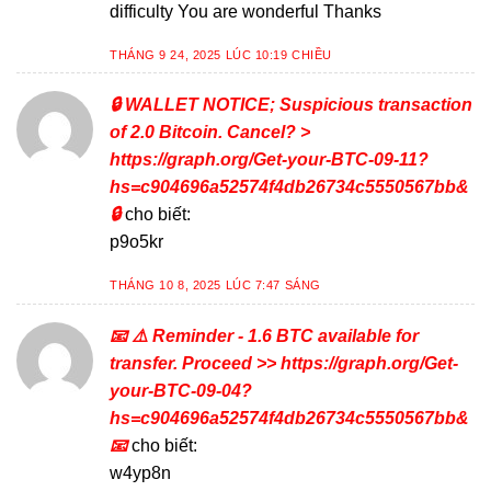
difficulty You are wonderful Thanks
THÁNG 9 24, 2025 LÚC 10:19 CHIỀU
🔒 WALLET NOTICE; Suspicious transaction
of 2.0 Bitcoin. Cancel? >
https://graph.org/Get-your-BTC-09-11?
hs=c904696a52574f4db26734c5550567bb&
🔒
cho biết:
p9o5kr
THÁNG 10 8, 2025 LÚC 7:47 SÁNG
📧 ⚠️ Reminder - 1.6 BTC available for
transfer. Proceed >> https://graph.org/Get-
your-BTC-09-04?
hs=c904696a52574f4db26734c5550567bb&
📧
cho biết:
w4yp8n