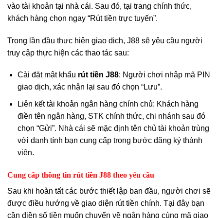
vào tài khoản tại nhà cái. Sau đó, tại trang chính thức,
khách hàng chọn ngay “Rút tiền trực tuyến”.
Trong lần đầu thực hiện giao dịch, J88 sẽ yêu cầu người
truy cập thực hiện các thao tác sau:
Cài đặt mật khẩu
rút tiền J88
: Người chơi nhập mã PIN
giao dịch, xác nhận lại sau đó chọn “Lưu”.
Liên kết tài khoản ngân hàng chính chủ: Khách hàng
điền tên ngân hàng, STK chính thức, chi nhánh sau đó
chọn “Gửi”. Nhà cái sẽ mặc định tên chủ tài khoản trùng
với danh tính bạn cung cấp trong bước đăng ký thành
viên.
Cung cấp thông tin rút tiền J88 theo yêu cầu
Sau khi hoàn tất các bước thiết lập ban đầu, người chơi sẽ
được điều hướng về giao diện rút tiền chính. Tại đây bạn
cần điền số tiền muốn chuyển về ngân hàng cùng mã giao