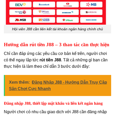
Hội viên J88 cần liên kết tài khoản ngân hàng chính chủ
Hướng dẫn rút tiền J88 – 3 thao tác cần thực hiện
Chỉ cần đáp ứng các yêu cầu cơ bản kể trên, người chơi
có thể ngay lập tức
rút tiền J88
. Tất cả những gì bạn cần
thực hiện là làm theo chỉ dẫn 3 bước dưới đây:
Xem thêm:
Đăng Nhập J88 - Hướng Dẫn Truy Cập
Sân Chơi Cực Nhanh
Đăng nhập J88, thiết lập mật khẩu và liên kết ngân hàng
Người chơi có nhu cầu giao dịch với J88 cần đăng nhập