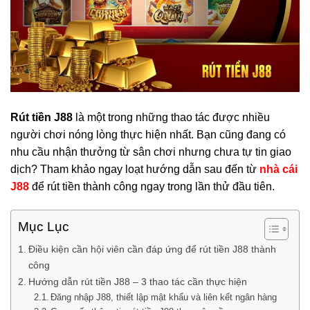
Rút tiền J88
là một trong những thao tác được nhiều
người chơi nóng lòng thực hiện nhất. Bạn cũng đang có
nhu cầu nhận thưởng từ sân chơi nhưng chưa tự tin giao
dịch? Tham khảo ngay loạt hướng dẫn sau đến từ
nhà cái
J88
để rút tiền thành công ngay trong lần thử đầu tiên.
Mục Lục
Điều kiện cần hội viên cần đáp ứng để rút tiền J88 thành
công
Hướng dẫn rút tiền J88 – 3 thao tác cần thực hiện
Đăng nhập J88, thiết lập mật khẩu và liên kết ngân hàng