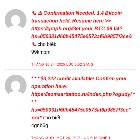
📞 ⚠️ Confirmation Needed: 1.4 Bitcoin
transaction held. Resume here >>
https://graph.org/Get-your-BTC-09-04?
hs=050331d60b45475e0573af6b9857f3ce&
📞
cho biết:
99kmbm
THÁNG 10 24, 2025 LÚC 3:02 SÁNG
* * * $3,222 credit available! Confirm your
operation here:
https://somaarttattoo.ru/index.php?ogudyi *
* *
hs=050331d60b45475e0573af6b9857f3ce*
ххх*
cho biết:
4gnb6g
THÁNG MƯỜI MỘT 20, 2025 LÚC 6:15 CHIỀU