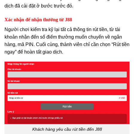
dịch đã cài đặt ở bước trước đó.
Xác nhận để nhận thưởng từ J88
Người chơi kiểm tra kỹ lại tất cả thông tin rút tiền, từ tài
khoản nhận đến số điểm thưởng muốn chuyển về ngân
hàng, mã PIN. Cuối cùng, thành viên chỉ cần chọn “Rút tiền
ngay” để hoàn tất giao dịch.
Khách hàng yêu cầu rút tiền đến J88