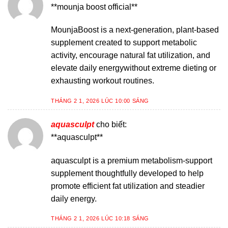
**mounja boost official**
MounjaBoost is a next-generation, plant-based
supplement created to support metabolic
activity, encourage natural fat utilization, and
elevate daily energywithout extreme dieting or
exhausting workout routines.
THÁNG 2 1, 2026 LÚC 10:00 SÁNG
aquasculpt
cho biết:
**aquasculpt**
aquasculpt is a premium metabolism-support
supplement thoughtfully developed to help
promote efficient fat utilization and steadier
daily energy.
THÁNG 2 1, 2026 LÚC 10:18 SÁNG