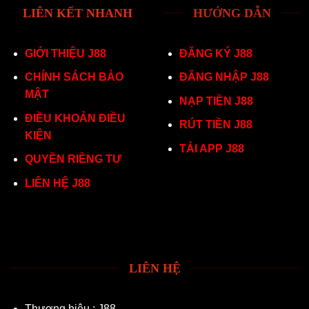
LIÊN KẾT NHANH
HƯỚNG DẪN
GIỚI THIỆU J88
ĐĂNG KÝ J88
CHÍNH SÁCH BẢO
ĐĂNG NHẬP J88
MẬT
NẠP TIỀN J88
ĐIỀU KHOẢN ĐIỀU
RÚT TIỀN J88
KIỆN
TẢI APP J88
QUYỀN RIỀNG TƯ
LIÊN HỆ J88
LIÊN HỆ
Thương hiệu : J88