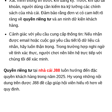
Xác minh thông tin trước khi đăng ký: Trước khi tạo tài
khoản, người dùng cần kiểm tra kỹ lưỡng các chính
sách của nhà cái. Đảm bảo rằng đơn vị có cam kết rõ
ràng về
quyền riêng tư
và an ninh dữ kiện khách
hàng.
Cảnh giác với yêu cầu cung cấp thông tin: Nếu nhận
được email hoặc cuộc gọi yêu cầu tiết lộ dữ liệu cá
nhân, hãy luôn thận trọng. Trong trường hợp nghi ngờ
về tính xác thực, người chơi nên liên hệ trực tiếp với
chúng tôi để xác minh.
Quyền riêng tư
tại
nhà cái J88
luôn hướng đến đặc
quyền khách hàng trong năm 2025. Hy vọng những nội
dung trên được J88 đề cập giúp hội viên hiểu rõ hơn về
quy định.