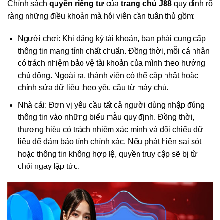
Chính sách
quyền riêng tư
của
trang chủ J88
quy định rõ
ràng những điều khoản mà hội viên cần tuân thủ gồm:
Người chơi: Khi đăng ký tài khoản, bạn phải cung cấp
thông tin mang tính chất chuẩn. Đồng thời, mỗi cá nhân
có trách nhiệm bảo vệ tài khoản của mình theo hướng
chủ động. Ngoài ra, thành viên có thể cập nhật hoặc
chỉnh sửa dữ liệu theo yêu cầu từ máy chủ.
Nhà cái: Đơn vị yêu cầu tất cả người dùng nhập đúng
thông tin vào những biểu mẫu quy định. Đồng thời,
thương hiệu có trách nhiệm xác minh và đối chiếu dữ
liệu để đảm bảo tính chính xác. Nếu phát hiện sai sót
hoặc thông tin không hợp lệ, quyền truy cập sẽ bị từ
chối ngay lập tức.