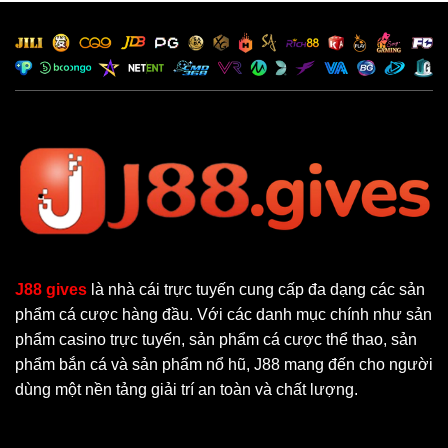
J88 gives
là nhà cái trực tuyến cung cấp đa dạng các sản
phẩm cá cược hàng đầu. Với các danh mục chính như sản
phẩm casino trực tuyến, sản phẩm cá cược thể thao, sản
phẩm bắn cá và sản phẩm nổ hũ, J88 mang đến cho người
dùng một nền tảng giải trí an toàn và chất lượng.