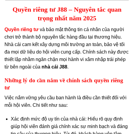
Quyền riêng tư J88 – Nguyên tắc quan
trọng nhất năm 2025
Quyền riêng tư
và bảo mật thông tin cá nhân của người
chơi trở thành bộ nguyên tắc hàng đầu tại thương hiệu.
Nhà cái cam kết xây dựng môi trường an toàn, bảo vệ tối
đa mọi dữ liệu do hội viên cung cấp. Chính sách này được
thiết lập nhằm ngăn chặn mọi hành vi xâm nhập trái phép
từ bên ngoài của
nhà cái J88
.
Những lý do cần nắm về chính sách quyền riêng
tư
Việc nắm vững yêu cầu ban hành là điều cần thiết đối với
mỗi hội viên. Chi tiết như sau:
Xác định mức độ uy tín của nhà cái: Hiểu rõ quy định
giúp hội viên đánh giá chính xác sự minh bạch và đáng
tin cậy của thương hiệu. Từ đó, khách hàng yên tâm